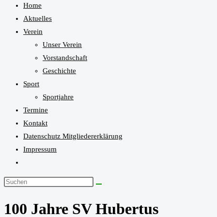
Home
close
Aktuelles
the
Verein
search
Unser Verein
panel.
Vorstandschaft
Geschichte
Sport
Sportjahre
Termine
Kontakt
Datenschutz Mitgliedererklärung
Impressum
Website-
Suche
Diese
umschalten
Website
100 Jahre SV Hubertus
durchsuchen