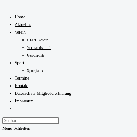
Zum
Inhalt
Home
springen
Aktuelles
Verein
Unser Verein
Vorstandschaft
Geschichte
Sport
Sportjahre
Termine
Kontakt
Datenschutz Mitgliedererklärung
Impressum
Website-
Suche
Press
umschalten
Escape
Menü
Schließen
to